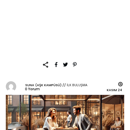
İlk Buluşmada Ne
Giyilir? İlk Buluşma
Kombinleri ile Onu
Etkileyin!
SUNA (AŞK KAMPÜSÜ)
//
İLK BULUŞMA
0
Yorum
KASIM 24