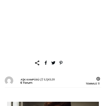
İlişkide Durup
Dururken Uzaklaşan
Erkeğe Nasıl
Davranmalı (Kesin
Çözüm)
AŞK KAMPÜSÜ
//
İLIŞKILER
6
Yorum
TEMMUZ 11